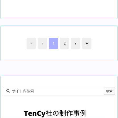
«
‹
1
2
›
»