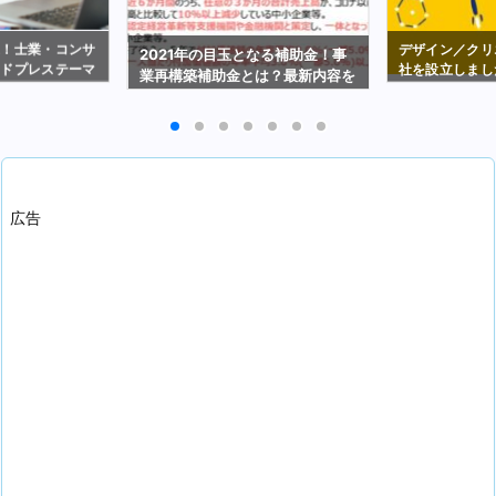
選！士業・コンサ
デザイン／クリ
2021年の目玉となる補助金！事
ードプレステーマ
社を設立しまし
業再構築補助金とは？最新内容を
解説（2021年2月19日時点）
広告