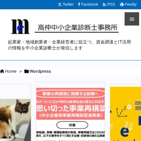

Twitter
Facebook
Feedly
RSS


メニュ
起業家・地域創業者・企業経営者に役立つ、資金調達とIT活用

の情報を中小企業診断士が発信します
サイド


Home
>

Wordpress
前へ

次へ

検索