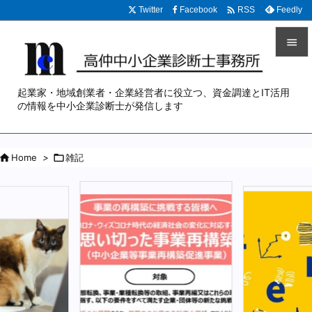

Twitter
Facebook
Feedly
RSS


メニュ
起業家・地域創業者・企業経営者に役立つ、資金調達とIT活用

の情報を中小企業診断士が発信します
サイド


Home
>

雑記
前へ

次へ

検索