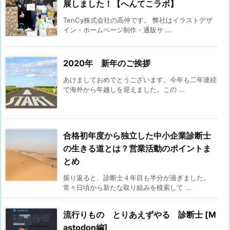
展しました！【へんてこラボ】
TenCy株式会社の高仲です。 弊社はイラストデザ
イン・ホームページ制作・通販サ ...
2020年 新年のご挨拶
あけましておめでとうございます。今年も二年連続
で海外から年越しを迎えました。この ...
合格初年度から独立した中小企業診断士
の生きる道とは？営業活動のポイントま
とめ
振り返ると、診断士４年目も半分が過ぎました。
常々日頃から新たな取り組みを模索して ...
流行りもの とりあえずやる 診断士 [M
astodon編]