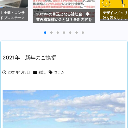
選！士業・コンサ
デザイン／クリ
2021年の目玉となる補助金！事
ードプレステーマ
社を設立しまし
業再構築補助金とは？最新内容を
解説（2021年2月19日時点）
2021年 新年のご挨拶

2021年1月3日

雑記

コラム