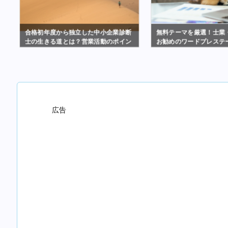
注
合格初年度から独立した中小企業診断
無料テーマを厳選！士業
ェ
士の生きる道とは？営業活動のポイン
お勧めのワードプレステ
トまとめ
広告