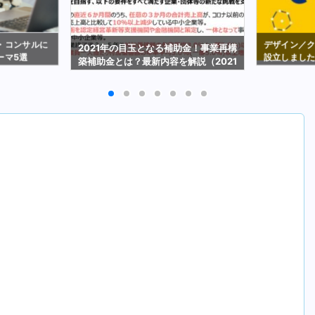
・コンサルに
デザイン／
2021年の目玉となる補助金！事業再構
ーマ5選
設立しまし
築補助金とは？最新内容を解説（2021
年2月19日時点）