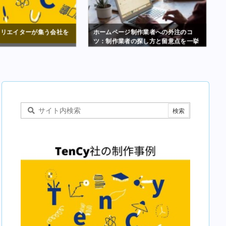
クリエイターが集う会社を
ホームページ制作業者への外注のコ
た
ツ：制作業者の探し方と留意点を一挙
紹介！