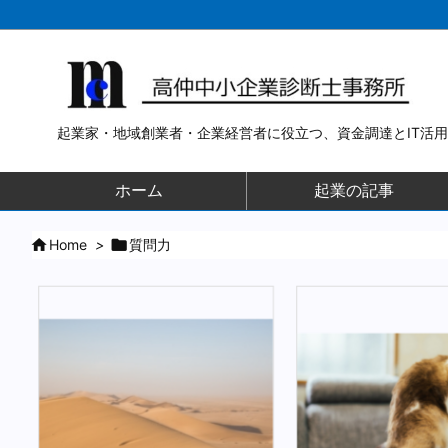
起業家・地域創業者・企業経営者に役立つ、資金調達とIT活
ホーム
起業の記事

Home
>

質問力