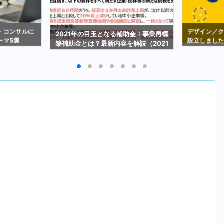
・コンサルに
デザイン／
2021年の目玉となる補助金！事業再構
ーマ5選
設立しまし
築補助金とは？最新内容を解説（2021
年2月19日時点）