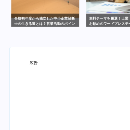
注
合格初年度から独立した中小企業診断
無料テーマを厳選！士業
ェ
士の生きる道とは？営業活動のポイン
お勧めのワードプレステ
トまとめ
広告