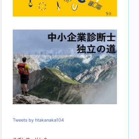
Tweets by htakanaka104