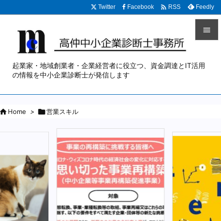

Twitter
Facebook
Feedly
RSS


メニュ
起業家・地域創業者・企業経営者に役立つ、資金調達とIT活用

の情報を中小企業診断士が発信します
サイド


Home
>

営業スキル
前へ

次へ

検索