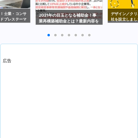
選！士業・コンサ
デザイン／クリ
2021年の目玉となる補助金！事
ードプレステーマ
社を設立しまし
業再構築補助金とは？最新内容を
解説（2021年2月19日時点）
広告