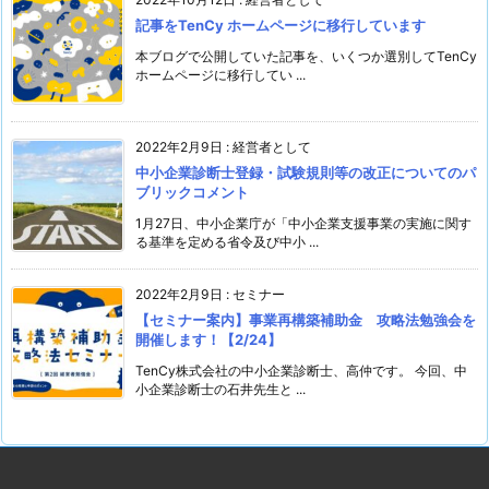
記事をTenCy ホームページに移行しています
本ブログで公開していた記事を、いくつか選別してTenCy
ホームページに移行してい ...
2022年2月9日
:
経営者として
中小企業診断士登録・試験規則等の改正についてのパ
ブリックコメント
1月27日、中小企業庁が「中小企業支援事業の実施に関す
る基準を定める省令及び中小 ...
2022年2月9日
:
セミナー
【セミナー案内】事業再構築補助金 攻略法勉強会を
開催します！【2/24】
TenCy株式会社の中小企業診断士、高仲です。 今回、中
小企業診断士の石井先生と ...