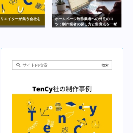
クリエイターが集う会社を
ホームページ制作業者への外注のコ
た
ツ：制作業者の探し方と留意点を一挙
紹介！