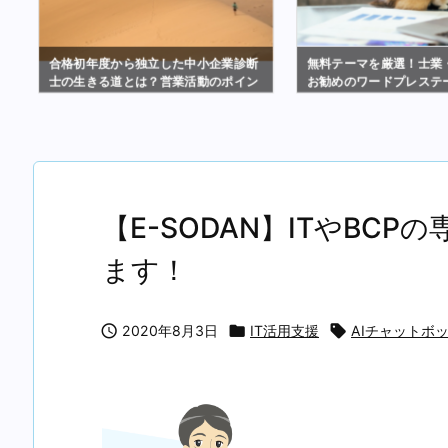
注
合格初年度から独立した中小企業診断
無料テーマを厳選！士業
ェ
士の生きる道とは？営業活動のポイン
お勧めのワードプレステ
トまとめ
【E-SODAN】ITやBC
ます！

2020年8月3日

IT活用支援

AIチャットボ