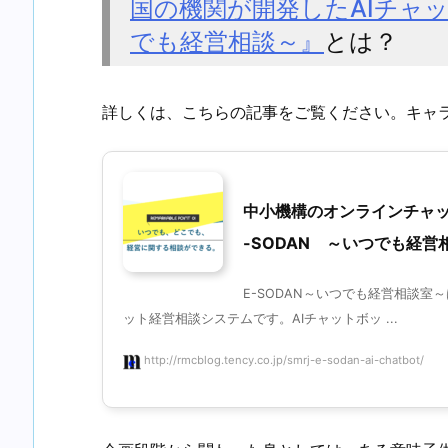
国の機関が開発したAIチャッ
でも経営相談～』
とは？
詳しくは、こちらの記事をご覧ください。キャ
中小機構のオンラインチャッ
-SODAN ～いつでも経営
E-SODAN～いつでも経営相談室
ット経営相談システムです。AIチャットボッ ...
http://rmcblog.tency.co.jp/smrj-e-sodan-ai-chatbot/