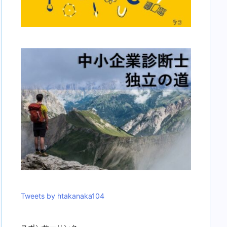
Tweets by htakanaka104