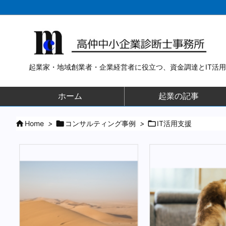
起業家・地域創業者・企業経営者に役立つ、資金調達とIT活
ホーム
起業の記事

Home
>

コンサルティング事例
>

IT活用支援