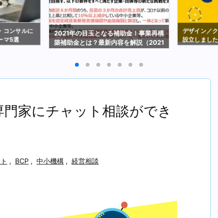
・コンサルに
デザイン／
2021年の目玉となる補助金！事業再構
ーマ5選
設立しまし
築補助金とは？最新内容を解説（2021
年2月19日時点）
Pの専門家にチャット相談ができ
ット
,
BCP
,
中小機構
,
経営相談