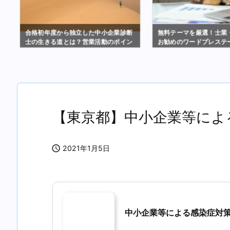
注
合格初年度から独立した中小企業診断
無料テーマを厳選！士業
ェ
士の生きる道とは？営業活動のポイン
お勧めのワードプレステ
トまとめ
【東京都】中小企業等によ

2021年1月5日
中小企業等による感染症対