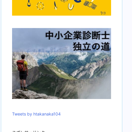
Tweets by htakanaka104