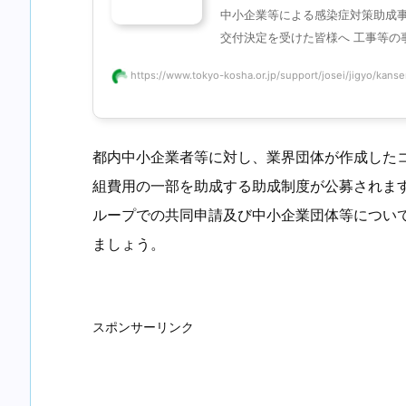
中小企業等による感染症対策助成事業
交付決定を受けた皆様へ 工事等の事業
https://www.tokyo-kosha.or.jp/support/josei/jigyo/kansen
都内中小企業者等に対し、業界団体が作成した
組費用の一部を助成する助成制度が公募されま
ループでの共同申請及び中小企業団体等につい
ましょう。
スポンサーリンク