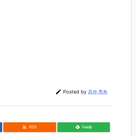

Posted by
髙仲 秀寿

RSS
Feedly