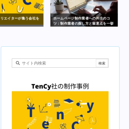
クリエイターが集う会社を
ホームページ制作業者への外注のコ
た
ツ：制作業者の探し方と留意点を一挙
紹介！