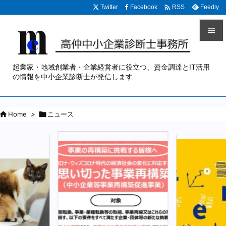

Twitter
Facebook
Feedly
RSS


メニュ
起業家・地域創業者・企業経営者に役立つ、資金調達とIT活用

の情報を中小企業診断士が発信します
サイド


Home
>

ニュース
前へ

次へ

検索