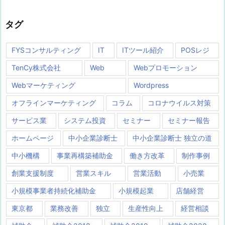
タグ
FYSコンサルティング
IT
ITツール紹介
POSレジ
TenCy株式会社
Web
Webプロモーション
Webマーケティング
Wordpress
オフラインマーケティング
コラム
コロナウイルス対策
サービス業
システム投資
セミナー
セミナー報告
ホームページ
中小企業診断士
中小企業診断士 独立の道
中小機構
事業再構築補助金
働き方改革
制作事例
創業支援制度
営業スキル
営業活動
小売業
小規模事業者持続化補助金
小規模起業
店舗経営
東京都
業務改善
独立
生産性向上
経営相談