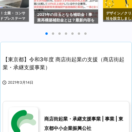
選！士業・コンサ
デザイン／クリ
2021年の目玉となる補助金！事
ードプレステーマ
社を設立しまし
業再構築補助金とは？最新内容を
解説（2021年2月19日時点）
【東京都】令和3年度 商店街起業の支援（商店街起
業・承継支援事業）

2021年3月14日
商店街起業・承継支援事業 | 事業 | 東
京都中小企業振興公社