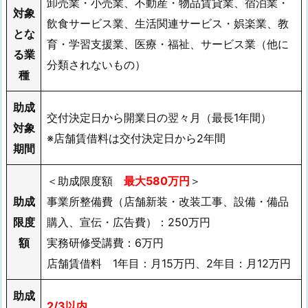
卸売業・小売業、不動産・物品賃貸業、宿泊業・
対象
飲食サービス業、生活関連サービス・娯楽業、教
とな
育・学習支援業、医療・福祉、サービス業（他に
る業
分類されないもの）
種
助成
交付決定日から開業日の翌々月（最長1年間）
対象
※店舗賃借料は交付決定日から2年間
期間
＜助成限度額
最大580万円
＞
助成
事業所整備費（店舗新装・改装工事、設備・備品
限度
購入、宣伝・広告費）：250万円
額
実務研修受講費：6万円
店舗賃借料 1年目：月15万円、2年目：月12万円
助成
2/3以内