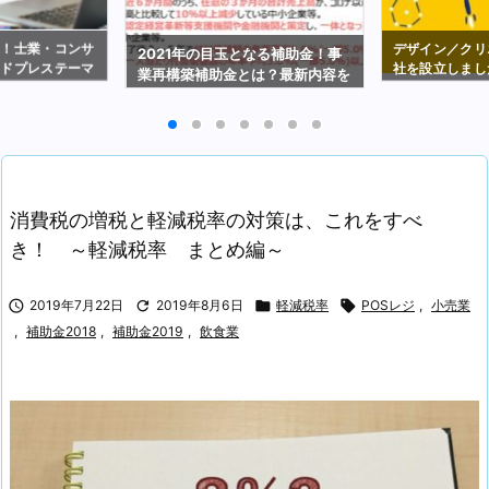
選！士業・コンサ
デザイン／クリ
2021年の目玉となる補助金！事
ードプレステーマ
社を設立しまし
業再構築補助金とは？最新内容を
解説（2021年2月19日時点）
消費税の増税と軽減税率の対策は、これをすべ
き！ ～軽減税率 まとめ編～

2019年7月22日

2019年8月6日

軽減税率

POSレジ
,
小売業
,
補助金2018
,
補助金2019
,
飲食業