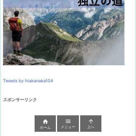
Tweets by htakanaka104
スポンサーリンク



メニュー
上へ
ホーム