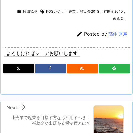

軽減税率

POSレジ
,
小売業
,
補助金2018
,
補助金2019
,
飲食業

Posted by
髙仲 秀寿
よろしければシェアお願いします


Next
小売業で起業を目指す方なら活用すべき！
補助金や出店を支援制度とは？