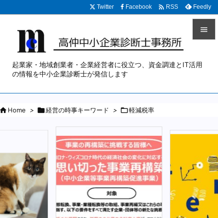

Twitter
Facebook
Feedly
RSS


メニュ
起業家・地域創業者・企業経営者に役立つ、資金調達とIT活用

の情報を中小企業診断士が発信します
サイド


Home
>

経営の時事キーワード
>

軽減税率
前へ

次へ

検索